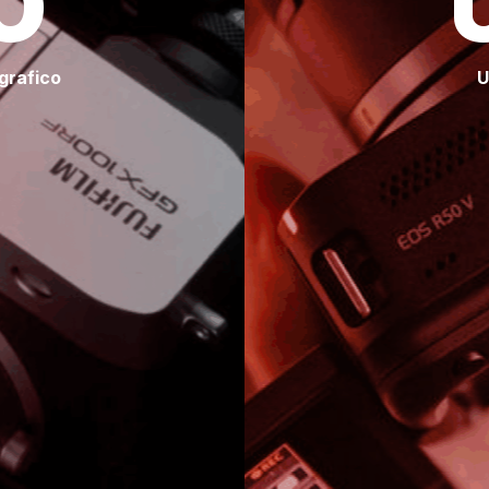
O
grafico
U