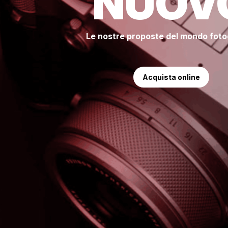
NUOV
Le nostre proposte del mondo foto
Acquista online