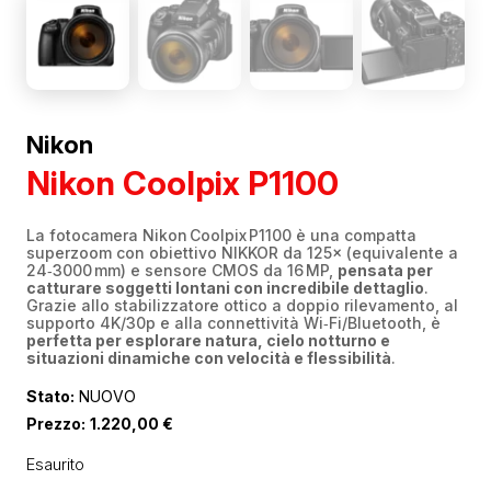
Nikon
Nikon Coolpix P1100
La fotocamera Nikon Coolpix P1100 è una compatta
superzoom con obiettivo NIKKOR da 125× (equivalente a
24‑3000 mm) e sensore CMOS da 16 MP,
pensata per
catturare soggetti lontani con incredibile dettaglio
.
Grazie allo stabilizzatore ottico a doppio rilevamento, al
supporto 4K/30p e alla connettività Wi‑Fi/Bluetooth, è
perfetta per esplorare natura, cielo notturno e
situazioni dinamiche con velocità e flessibilità
.
Stato:
NUOVO
Prezzo:
1.220,00
€
Esaurito