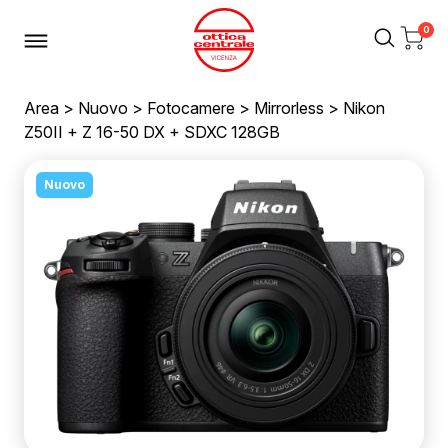
0
Area
>
Nuovo
>
Fotocamere
>
Mirrorless
> Nikon
Z50II + Z 16-50 DX + SDXC 128GB
Nuovo