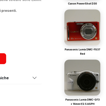
Canon PowerShot D30
i presenti.
Panasonic Lumix DMC-FS37
Red
niche
Panasonic Lumix DMC-GF3
+ 14mm f/2.5 ASPH