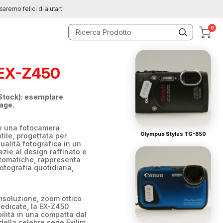
saremo felici di aiutarti
0
 EX-Z450
Stock): esemplare
tage.
 una fotocamera
Olympus Stylus TG-850
ile, progettata per
qualità fotografica in un
azie al design raffinato e
tomatiche, rappresenta
otografia quotidiana,
risoluzione, zoom ottico
dedicate, la EX-Z450
bilità in una compatta dal
 della celebre serie Exilim.