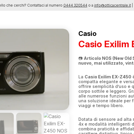
ello che cerchi? Contattaci al numero
0444 320544
o a
info@otticacentrale.it
| 
Casio
Casio Exilim
📷
Articolo NOS (New Old 
nuovo, mai utilizzato, vin
La
Casio Exilim EX-Z450
è
compatta elegante e versat
offrire semplicità d’uso e 
corpo sottile e leggero. Gr
alle numerose funzioni au
una soluzione ideale per f
viaggi e tempo libero.
Dotata di sensore ad alta 
4x e modalità intelligenti 
combina praticità e affida
carattere distintivo, tipico