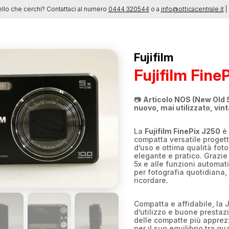
ello che cerchi? Contattaci al numero
0444 320544
o a
info@otticacentrale.it
| 
Fujifilm
Fujifilm Fine
📷
Articolo NOS (New Old 
nuovo, mai utilizzato, vin
La
Fujifilm FinePix J250
è 
compatta versatile progetta
d’uso e ottima qualità fot
elegante e pratico. Grazie
5x e alle funzioni automati
per fotografia quotidiana,
ricordare.
Compatta e affidabile, la 
d’utilizzo e buone presta
delle compatte più apprezz
per il suo equilibrio tra qua