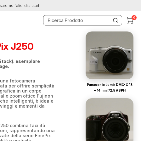
saremo felici di aiutarti
0
Pix J250
Stock): esemplare
tage.
una fotocamera
Panasonic Lumix DMC-GF3
ta per offrire semplicità
ografica in un corpo
+ 14mm f/2.5 ASPH
 allo zoom ottico Fujinon
che intelligenti, è ideale
 viaggi e momenti da
J250 combina facilità
zioni, rappresentando una
ate della serie FinePix
lità e praticità.