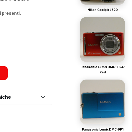
Nikon Coolpix L820
i presenti.
Panasonic Lumix DMC-FS37
Red
niche
Panasonic Lumix DMC-FP1