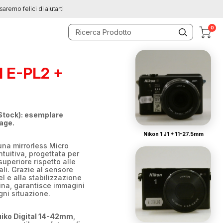
saremo felici di aiutarti
0
 E-PL2 +
Stock): esemplare
tage.
Nikon 1 J1 + 11-27.5mm
na mirrorless Micro
tuitiva, progettata per
superiore rispetto alle
ali. Grazie al sensore
 e alla stabilizzazione
ina, garantisce immagini
ogni situazione.
iko Digital 14-42mm
,