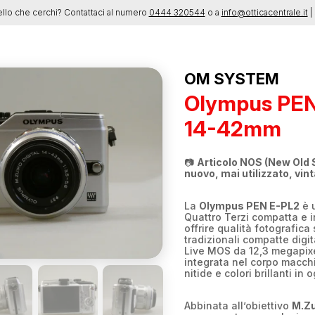
ello che cerchi? Contattaci al numero
0444 320544
o a
info@otticacentrale.it
| 
OM SYSTEM
Olympus PEN
14-42mm
📷
Articolo NOS (New Old 
nuovo, mai utilizzato, vin
La
Olympus PEN E-PL2
è u
Quattro Terzi compatta e in
offrire qualità fotografica 
tradizionali compatte digit
Live MOS da 12,3 megapixel
integrata nel corpo macch
nitide e colori brillanti in 
Abbinata all’obiettivo
M.Zu