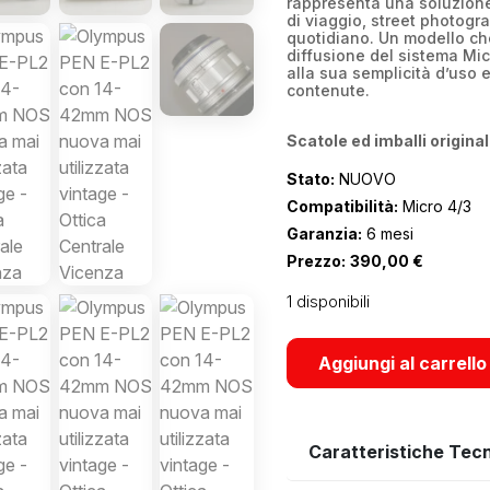
rappresenta una soluzione 
di viaggio, street photogra
quotidiano. Un modello che
diffusione del sistema Mic
alla sua semplicità d’uso 
contenute.
Scatole ed imballi original
Stato:
NUOVO
Compatibilità:
Micro 4/3
Garanzia:
6 mesi
Prezzo:
390,00
€
1 disponibili
Aggiungi al carrello
Caratteristiche Tec