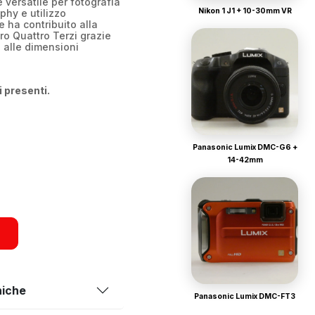
versatile per fotografia
Nikon 1 J1 + 10-30mm VR
phy e utilizzo
 ha contribuito alla
ro Quattro Terzi grazie
e alle dimensioni
i presenti.
Panasonic Lumix DMC-G6 +
14-42mm
niche
Panasonic Lumix DMC-FT3