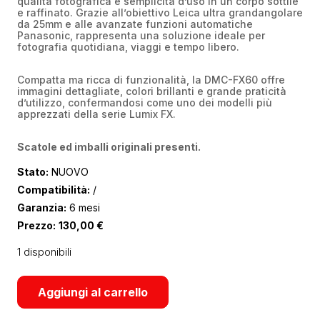
qualità fotografica e semplicità d’uso in un corpo sottile
e raffinato. Grazie all’obiettivo Leica ultra grandangolare
da 25mm e alle avanzate funzioni automatiche
Panasonic, rappresenta una soluzione ideale per
fotografia quotidiana, viaggi e tempo libero.
Compatta ma ricca di funzionalità, la DMC-FX60 offre
immagini dettagliate, colori brillanti e grande praticità
d’utilizzo, confermandosi come uno dei modelli più
apprezzati della serie Lumix FX.
Scatole ed imballi originali presenti.
Stato:
NUOVO
Compatibilità:
/
Garanzia:
6 mesi
Prezzo:
130,00
€
1 disponibili
Aggiungi al carrello