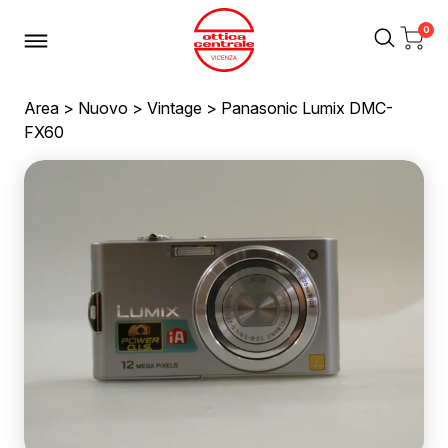
0
Area
>
Nuovo
>
Vintage
> Panasonic Lumix DMC-
FX60