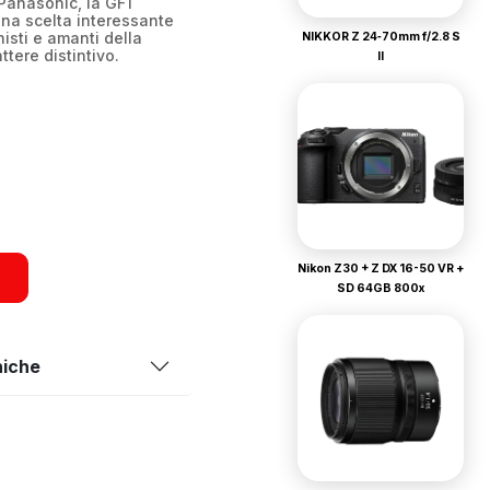
Panasonic, la GF1
na scelta interessante
isti e amanti della
NIKKOR Z 24‑70mm f/2.8 S
ttere distintivo.
II
Nikon Z30 + Z DX 16-50 VR +
SD 64GB 800x
niche