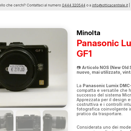
ello che cerchi? Contattaci al numero
0444 320544
o a
info@otticacentrale.it
| 
Minolta
Panasonic L
GF1
📷
Articolo NOS (New Old 
nuovo, mai utilizzato, vin
La
Panasonic Lumix DMC
compatta e versatile che h
successo del sistema Micr
Apprezzata per il design e
costruttiva e i controlli int
fotografica coinvolgente i
pratico da trasportare.
Considerata uno dei modell