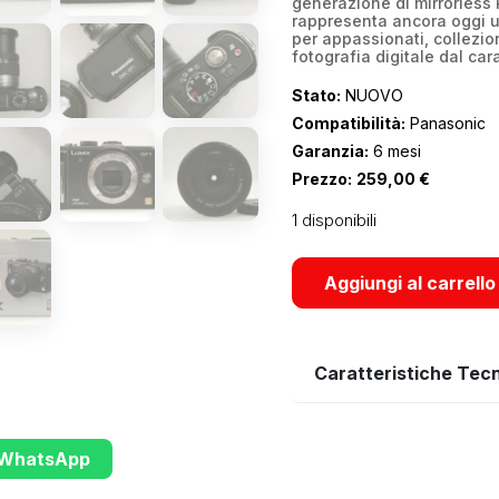
generazione di mirrorless 
rappresenta ancora oggi u
per appassionati, collezion
fotografia digitale dal cara
Stato:
NUOVO
Compatibilità:
Panasonic
Garanzia:
6 mesi
Prezzo:
259,00
€
1 disponibili
Aggiungi al carrello
Caratteristiche Tec
u WhatsApp