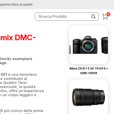
saremo felici di aiutarti
0
umix DMC-
Stock): esemplare
tage.
Nikon Z6 III + Z 24-70 f/4 S +
SDXC 128GB
-GF1
è una mirrorless
a contribuito al
o Quattro Terzi.
ssenziale, la qualità
uitivi, offre un’esperienza
n un corpo leggero e
i più iconici della prima