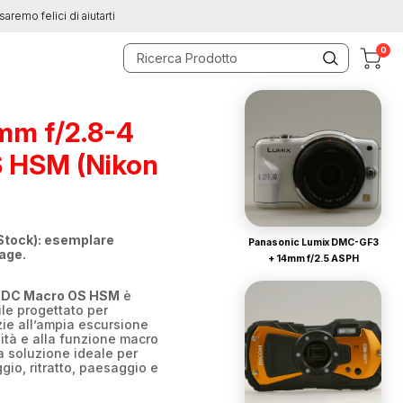
saremo felici di aiutarti
0
mm f/2.8-4
 HSM (Nikon
Stock): esemplare
Panasonic Lumix DMC-GF3
tage.
+ 14mm f/2.5 ASPH
 DC Macro OS HSM
è
le progettato per
ie all’ampia escursione
ità e alla funzione macro
 soluzione ideale per
gio, ritratto, paesaggio e