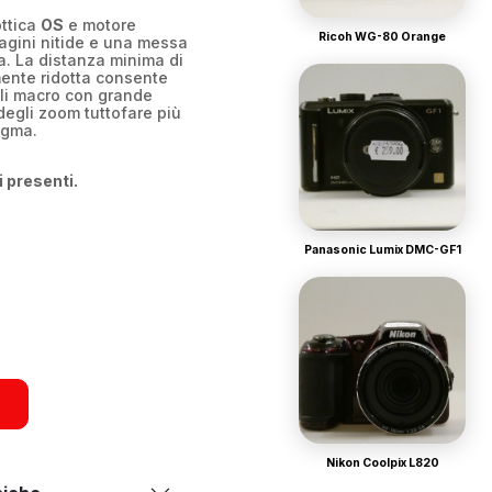
ottica
OS
e motore
Ricoh WG-80 Orange
magini nitide e una messa
a. La distanza minima di
ente ridotta consente
agli macro con grande
degli zoom tuttofare più
igma.
i presenti.
Panasonic Lumix DMC-GF1
Nikon Coolpix L820