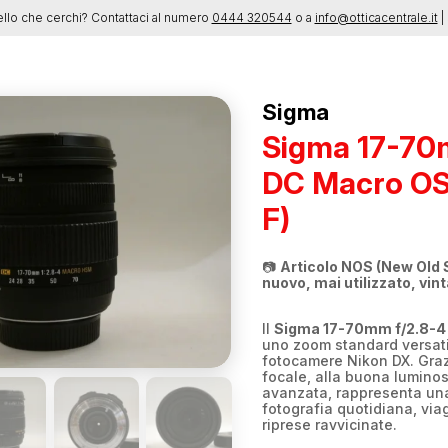
ello che cerchi? Contattaci al numero
0444 320544
o a
info@otticacentrale.it
| 
Sigma
Sigma 17-70
DC Macro OS
F)
📷
Articolo NOS (New Old 
nuovo, mai utilizzato, vin
Il
Sigma 17-70mm f/2.8-4
uno zoom standard versati
fotocamere Nikon DX. Graz
focale, alla buona luminos
avanzata, rappresenta una
fotografia quotidiana, viag
riprese ravvicinate.