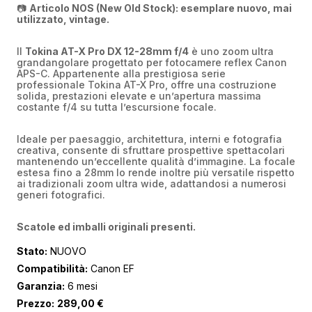
📷
Articolo NOS (New Old Stock): esemplare nuovo, mai
utilizzato, vintage.
Il
Tokina AT-X Pro DX 12-28mm f/4
è uno zoom ultra
grandangolare progettato per fotocamere reflex Canon
APS-C. Appartenente alla prestigiosa serie
professionale Tokina AT-X Pro, offre una costruzione
solida, prestazioni elevate e un’apertura massima
costante f/4 su tutta l’escursione focale.
Ideale per paesaggio, architettura, interni e fotografia
creativa, consente di sfruttare prospettive spettacolari
mantenendo un’eccellente qualità d’immagine. La focale
estesa fino a 28mm lo rende inoltre più versatile rispetto
ai tradizionali zoom ultra wide, adattandosi a numerosi
generi fotografici.
Scatole ed imballi originali presenti.
Stato:
NUOVO
Compatibilità:
Canon EF
Garanzia:
6 mesi
Prezzo:
289,00
€