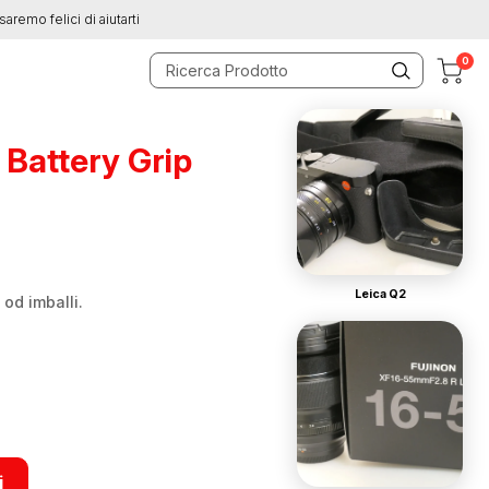
saremo felici di aiutarti
0
 Battery Grip
Leica Q2
od imballi.
i