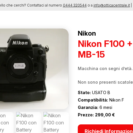
ello che cerchi? Contattaci al numero
0444 320544
o a
info@otticacentrale.it
| 
Nikon
Nikon F100 +
MB-15
Macchina con segni d’età.
Non sono presenti scatole 
Stato:
USATO B
Compatibilità:
Nikon F
Garanzia:
6 mesi
Prezzo:
299,00
€
Richiedi Informazion