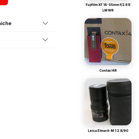
Fujifilm XF 16-55mm f/2.8 R
LM WR
niche
Contax I4R
Leica Elmarit-M 1:2.8/90