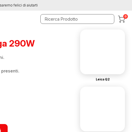
saremo felici di aiutarti
0
ga 290W
i.
 presenti.
Leica Q2
i