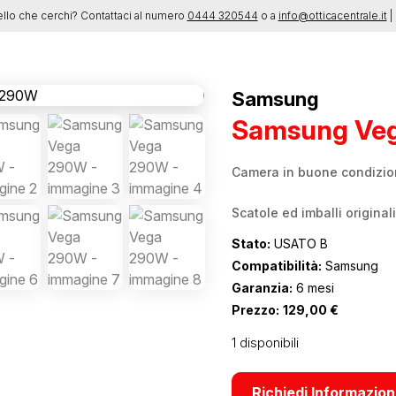
ello che cerchi? Contattaci al numero
0444 320544
o a
info@otticacentrale.it
| 
Samsung
Samsung Ve
Camera in buone condizion
Scatole ed imballi originali
Stato:
USATO B
Compatibilità:
Samsung
Garanzia:
6 mesi
Prezzo:
129,00
€
1 disponibili
Richiedi Informazion