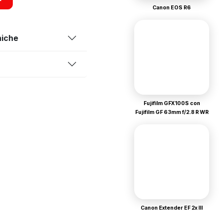
Canon EOS R6
niche
Fujifilm GFX100S con
Fujifilm GF 63mm f/2.8 R WR
Canon Extender EF 2x III