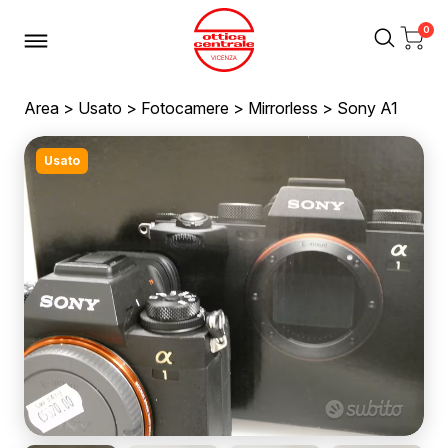
0
Area
>
Usato
>
Fotocamere
>
Mirrorless
> Sony A1
Usato