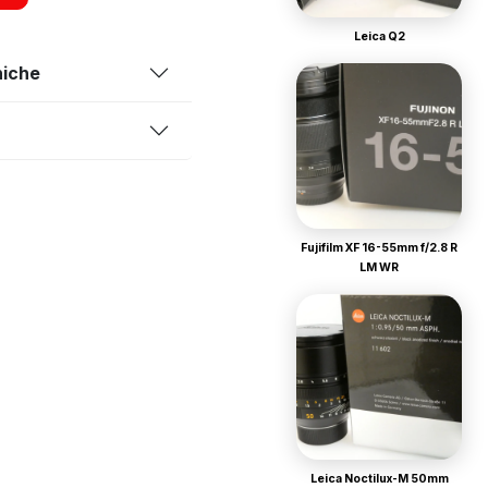
Leica Q2
niche
Fujifilm XF 16-55mm f/2.8 R
LM WR
Leica Noctilux-M 50mm