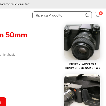
saremo felici di aiutarti
0
on 50mm
i inclusi.
Fujifilm GFX100S con
Fujifilm GF 63mm f/2.8 R WR
i