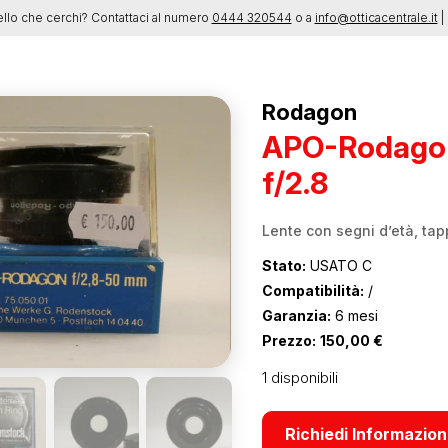
ello che cerchi? Contattaci al numero
0444 320544
o a
info@otticacentrale.it
| 
Rodagon
APO-Rodag
f/2.8
Lente con segni d’età, tapp
Stato:
USATO C
Compatibilità:
/
Garanzia:
6 mesi
Prezzo:
150,00
€
1 disponibili
Richiedi Informazion