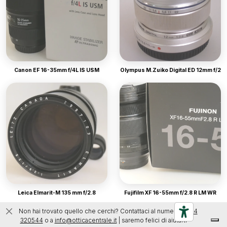
Canon EF 16-35mm f/4L IS USM
Olympus M.Zuiko Digital ED 12mm f/2
Leica Elmarit-M 135 mm f/2.8
Fujifilm XF 16-55mm f/2.8 R LM WR
Non hai trovato quello che cerchi? Contattaci al numero
0444
320544
o a
info@otticacentrale.it
| saremo felici di aiutarti