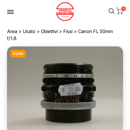
0
Area
>
Usato
>
Obiettivi
>
Fissi
> Canon FL 50mm
f/1.8
Usato