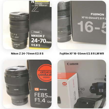
Nikon Z 24-70mm f/2.8 S
Fujifilm XF 16-55mm f/2.8 R LM WR