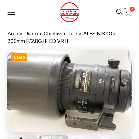
0
Area
>
Usato
>
Obiettivi
>
Tele
> AF-S NIKKOR
300mm F/2.8G IF ED VR II
Usato