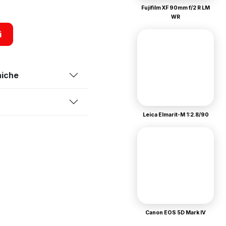
Fujifilm XF 90mm f/2 R LM
WR
i
niche
Leica Elmarit-M 1:2.8/90
Canon EOS 5D Mark IV