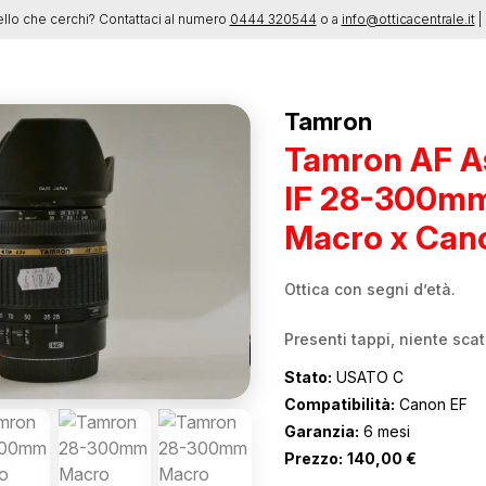
ello che cerchi? Contattaci al numero
0444 320544
o a
info@otticacentrale.it
| 
Tamron
Tamron AF As
IF 28-300mm 
Macro x Can
Ottica con segni d’età.
Presenti tappi, niente scat
Stato:
USATO C
Compatibilità:
Canon EF
Garanzia:
6 mesi
Prezzo:
140,00
€