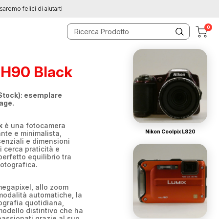
saremo felici di aiutarti
0
 H90 Black
Stock): esemplare
tage.
k
è una fotocamera
Nikon Coolpix L820
nte e minimalista,
senziali e dimensioni
 cerca praticità e
erfetto equilibrio tra
fotografica.
megapixel, allo zoom
modalità automatiche, la
ografia quotidiana,
modello distintivo che ha
assionati grazie al suo