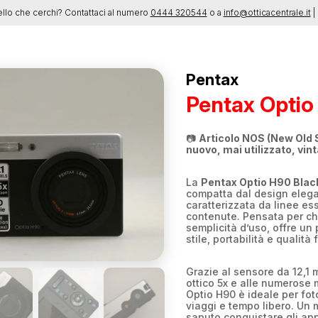
ello che cerchi? Contattaci al numero
0444 320544
o a
info@otticacentrale.it
| 
Pentax
Pentax Optio
📷
Articolo NOS (New Old 
nuovo, mai utilizzato, vin
La
Pentax Optio H90 Blac
compatta dal design elega
caratterizzata da linee es
contenute. Pensata per chi
semplicità d’uso, offre un p
stile, portabilità e qualità 
Grazie al sensore da 12,1 
ottico 5x e alle numerose 
Optio H90 è ideale per fot
viaggi e tempo libero. Un 
saputo conquistare gli app