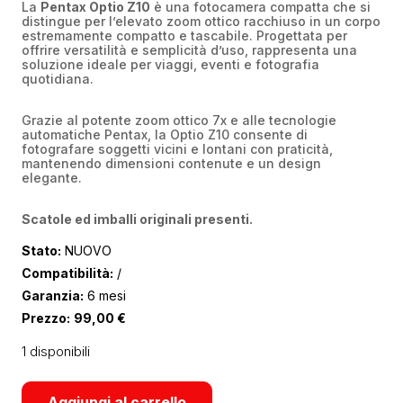
La
Pentax Optio Z10
è una fotocamera compatta che si
distingue per l’elevato zoom ottico racchiuso in un corpo
estremamente compatto e tascabile. Progettata per
offrire versatilità e semplicità d’uso, rappresenta una
soluzione ideale per viaggi, eventi e fotografia
quotidiana.
Grazie al potente zoom ottico 7x e alle tecnologie
automatiche Pentax, la Optio Z10 consente di
fotografare soggetti vicini e lontani con praticità,
mantenendo dimensioni contenute e un design
elegante.
Scatole ed imballi originali presenti.
Stato:
NUOVO
Compatibilità:
/
Garanzia:
6 mesi
Prezzo:
99,00
€
1 disponibili
Aggiungi al carrello