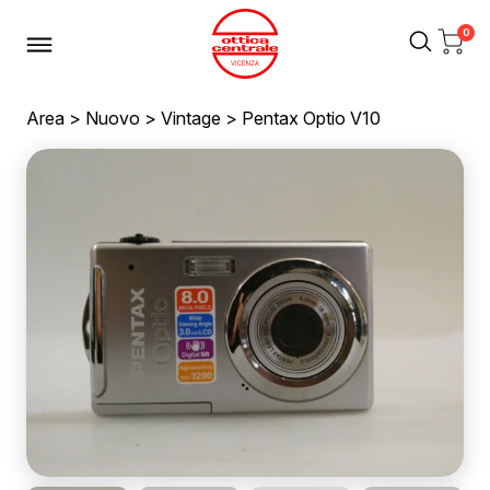
0
Area
>
Nuovo
>
Vintage
> Pentax Optio V10