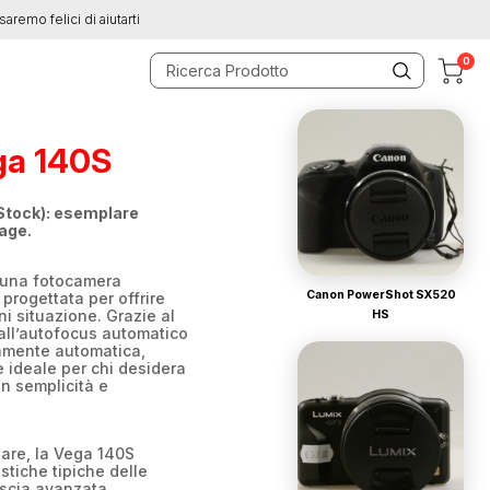
saremo felici di aiutarti
0
a 140S
Stock): esemplare
tage.
una fotocamera
Canon PowerShot SX520
rogettata per offrire
gni situazione. Grazie al
HS
ll’autofocus automatico
amente automatica,
 ideale per chi desidera
on semplicità e
zare, la Vega 140S
istiche tipiche delle
scia avanzata,