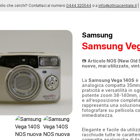
ello che cerchi? Contattaci al numero
0444 320544
o a
info@otticacentrale.it
| 
Samsung
Samsung Veg
📷
Articolo NOS (New Old 
nuovo, mai utilizzato, vin
La
Samsung Vega 140S
è 
analogica compatta 35mm p
praticità e versatilità in o
potente zoom 38-140mm, a
e all’esposizione complet
rappresenta una soluzione
fotografare su pellicola c
immediatezza.
Elegante e facile da utiliz
racchiude tutte le caratter
compatte analogiche di fa