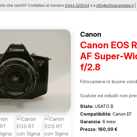
ello che cerchi? Contattaci al numero
0444 320544
o a
info@otticacentrale.it
| 
Canon
Canon EOS R
AF Super-Wi
f/2.8
Fotocamera in buone condi
Scatole ed imballi non pre
Stato:
USATO B
Compatibilità:
Canon EF
Garanzia:
6 mesi
Prezzo:
160,00
€