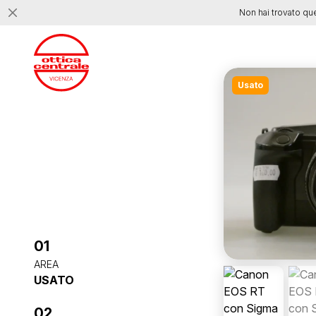
Non hai trovato qu
Usato
01
AREA
USATO
02