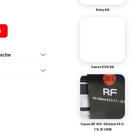
Sony A9
i
niche
Canon EOS R6
Canon RF 100-500mm F4.5-
7.1L IS USM