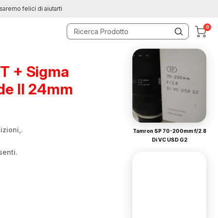
saremo felici di aiutarti
0
T + Sigma
de II 24mm
zioni,.
Tamron SP 70-200mm f/2.8
Di VC USD G2
senti.