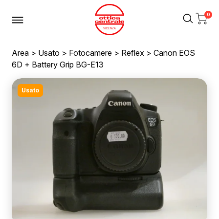
0
Area
>
Usato
>
Fotocamere
>
Reflex
> Canon EOS
6D + Battery Grip BG-E13
Usato