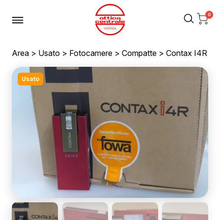
0
Area
>
Usato
>
Fotocamere
>
Compatte
> Contax I4R
Usato