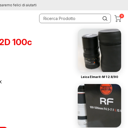
saremo felici di aiutarti
0
X2D 100c
Leica Elmarit-M 1:2.8/90
X