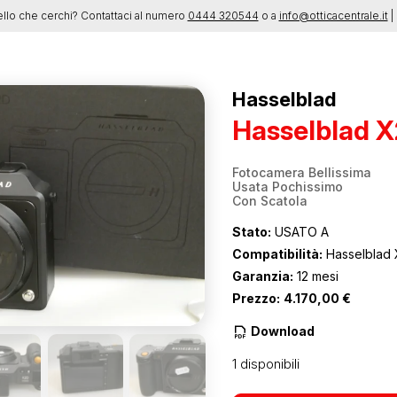
ello che cerchi? Contattaci al numero
0444 320544
o a
info@otticacentrale.it
| 
Hasselblad
Hasselblad 
Fotocamera Bellissima
Usata Pochissimo
Con Scatola
Stato:
USATO A
Compatibilità:
Hasselblad 
Garanzia:
12 mesi
Prezzo:
4.170,00
€
Download
1 disponibili