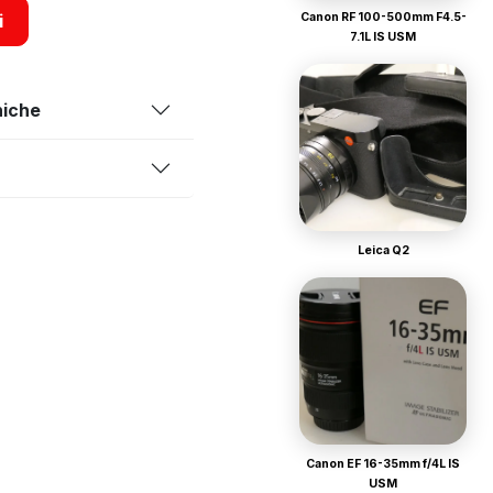
Canon RF 100-500mm F4.5-
i
7.1L IS USM
niche
Leica Q2
Canon EF 16-35mm f/4L IS
USM