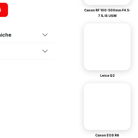
i
Canon RF 100-500mm F4.5-
7.1L IS USM
niche
Leica Q2
Canon EOS R6