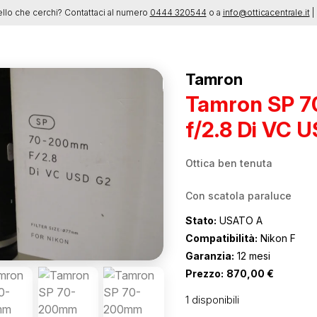
ello che cerchi? Contattaci al numero
0444 320544
o a
info@otticacentrale.it
| 
Tamron
Tamron SP 
f/2.8 Di VC 
Ottica ben tenuta
Con scatola paraluce
Stato:
USATO A
Compatibilità:
Nikon F
Garanzia:
12 mesi
Prezzo:
870,00
€
1 disponibili