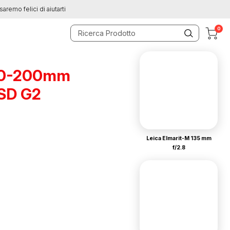
saremo felici di aiutarti
0
70-200mm
USD G2
Leica Elmarit-M 135 mm
f/2.8