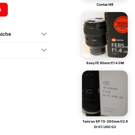
Contax I4R
i
niche
Sony FE 85mm f/1.4 GM
Tamron SP 70-200mm f/2.8
Di VC USD G2