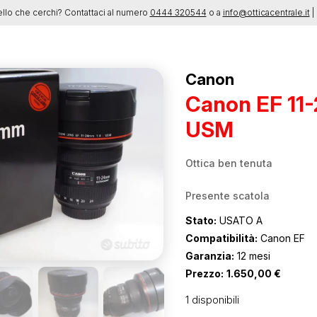
ello che cerchi? Contattaci al numero
0444 320544
o a
info@otticacentrale.it
| 
Canon
Canon EF 11
USM
Ottica ben tenuta
Presente scatola
Stato:
USATO A
Compatibilità:
Canon EF
Garanzia:
12 mesi
Prezzo:
1.650,00
€
1 disponibili