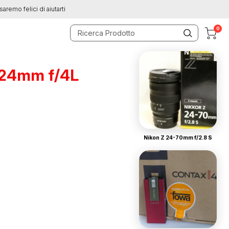
saremo felici di aiutarti
0
-24mm f/4L
Nikon Z 24-70mm f/2.8 S