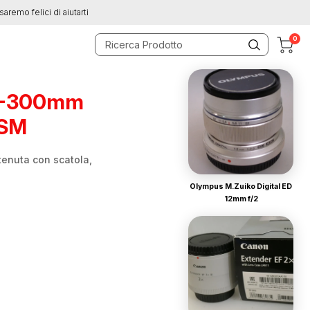
saremo felici di aiutarti
0
0-300mm
USM
tenuta con scatola,
Olympus M.Zuiko Digital ED
12mm f/2