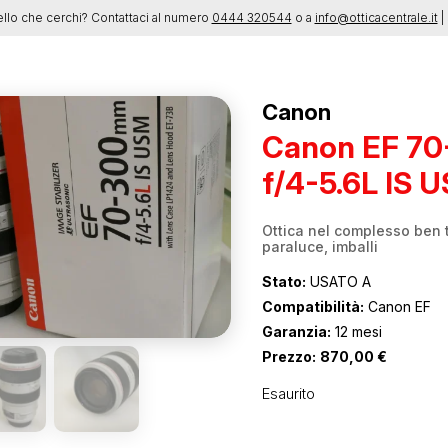
ello che cerchi? Contattaci al numero
0444 320544
o a
info@otticacentrale.it
| 
Canon
Canon EF 7
f/4-5.6L IS 
Ottica nel complesso ben 
paraluce, imballi
Stato:
USATO A
Compatibilità:
Canon EF
Garanzia:
12 mesi
Prezzo:
870,00
€
Esaurito