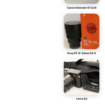
Canon Extender EF 2x III
Sony FE 12-24mm f/4 G
Leica Q2