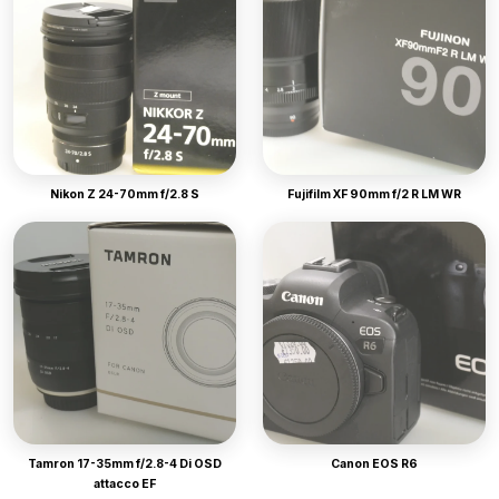
Nikon Z 24-70mm f/2.8 S
Fujifilm XF 90mm f/2 R LM WR
Tamron 17-35mm f/2.8-4 Di OSD
Canon EOS R6
attacco EF