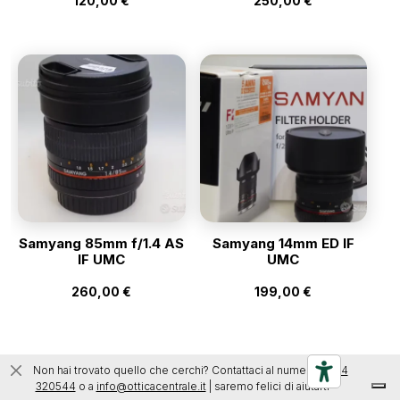
120,00
€
250,00
€
Samyang 85mm f/1.4 AS
Samyang 14mm ED IF
IF UMC
UMC
260,00
€
199,00
€
Non hai trovato quello che cerchi? Contattaci al numero
0444
320544
o a
info@otticacentrale.it
| saremo felici di aiutarti