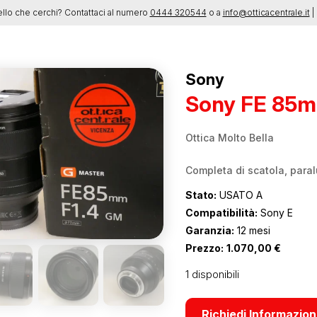
ello che cerchi? Contattaci al numero
0444 320544
o a
info@otticacentrale.it
| 
Sony
Sony FE 85m
Ottica Molto Bella
Completa di scatola, paral
Stato:
USATO A
Compatibilità:
Sony E
Garanzia:
12 mesi
Prezzo:
1.070,00
€
1 disponibili
Richiedi Informazion