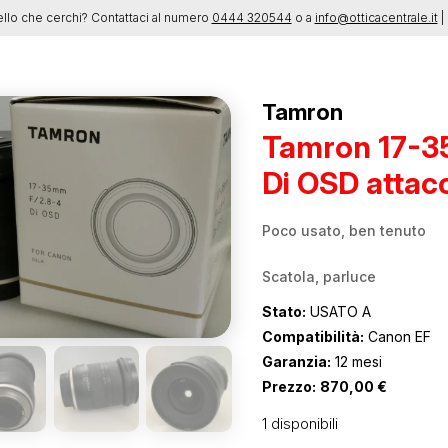
ello che cerchi? Contattaci al numero
0444 320544
o a
info@otticacentrale.it
| 
Tamron
Tamron 17-3
Di OSD attac
Poco usato, ben tenuto
Scatola, parluce
Stato:
USATO A
Compatibilità:
Canon EF
Garanzia:
12 mesi
Prezzo:
870,00
€
1 disponibili