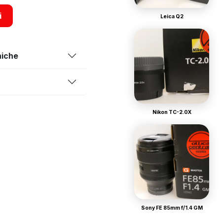
i
Leica Q2
niche
Nikon TC-2.0X
Sony FE 85mm f/1.4 GM