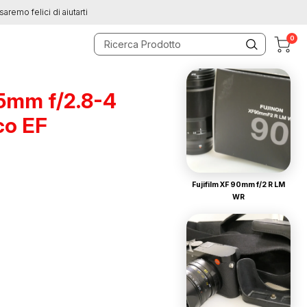
saremo felici di aiutarti
0
5mm f/2.8-4
co EF
Fujifilm XF 90mm f/2 R LM
WR