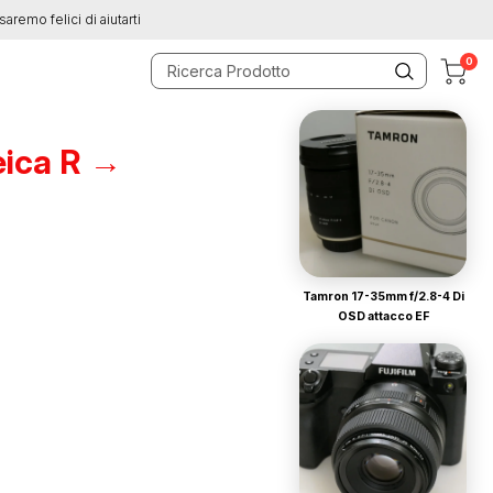
saremo felici di aiutarti
0
eica R →
Tamron 17-35mm f/2.8-4 Di
OSD attacco EF