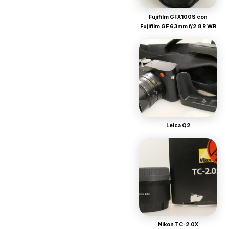
Fujifilm GFX100S con
Fujifilm GF 63mm f/2.8 R WR
Leica Q2
Nikon TC-2.0X