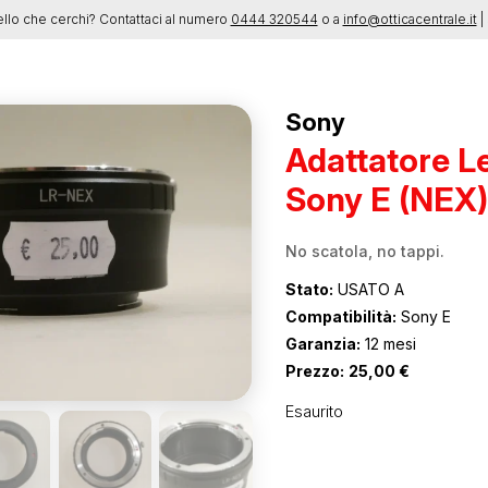
ello che cerchi? Contattaci al numero
0444 320544
o a
info@otticacentrale.it
| 
Sony
Adattatore L
Sony E (NEX)
No scatola, no tappi.
Stato:
USATO A
Compatibilità:
Sony E
Garanzia:
12 mesi
Prezzo:
25,00
€
Esaurito